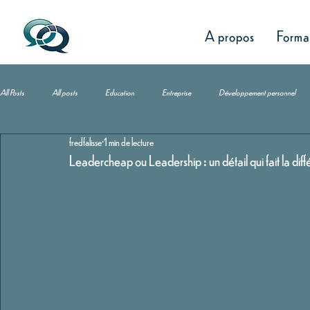
A propos
Format
All Posts
All posts
Education
Entreprise
Développement personnel
fredfalisse
1 min de lecture
Leadercheap ou Leadership : un détail qui fait la diff