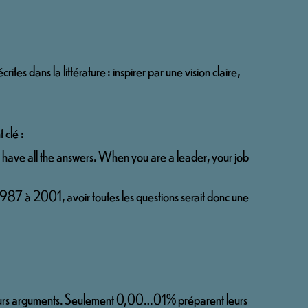
tes dans la littérature : inspirer par une vision claire, 
clé : 
o have all the answers. When you are a leader, your job 
7 à 2001, avoir toutes les questions serait donc une 
eurs arguments. Seulement 0,00…01% préparent leurs 