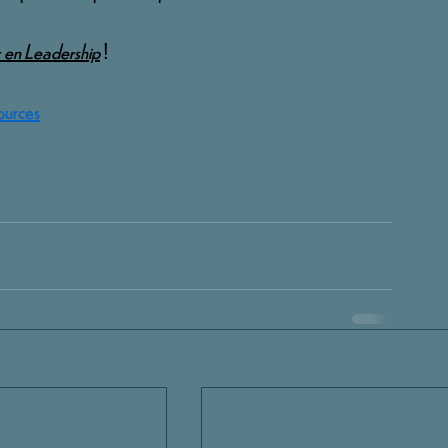
 en Leadership
!
ources