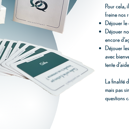
Pour cela, 
freine nos r
Déjouer le 
Déjouer not
encore d’ag
Déjouer les
avec bienvei
tente d’aid
La finalité
mais pas si
questions c