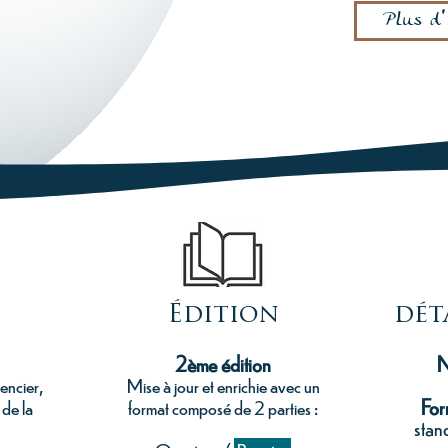
Plus d
Édition
dét
2ème édition
N
encier,
Mise à jour et enrichie avec un
For
 de la
format composé de 2 parties :
stan