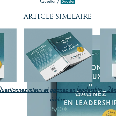
Question /
Booster
ARTICLE SIMILAIRE
uestionnez mieux et gagnez en leadership - 2è
édition
28,00 €