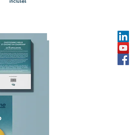
incluses
me