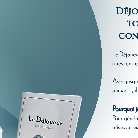
Déjo
to
conv
Le Déjoueu
questions e
Avec jusqu
annuel –, il
Pourquoi 
Pour génére
nécessaires