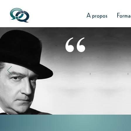
A propos
Format
Vous me
que je n