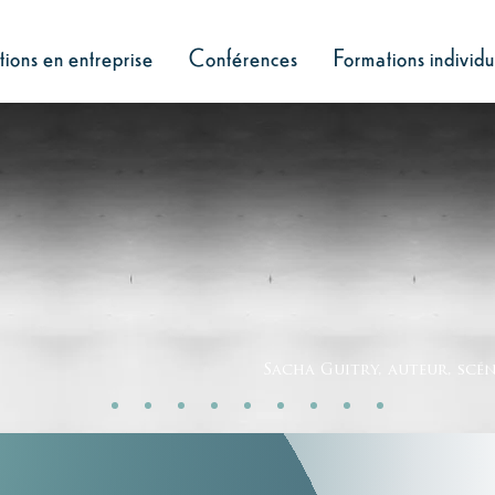
ions en entreprise
Conférences
Formations individu
 jugez sur mes réponses ? Si
e vous juge pas sur vos quest
Sacha Guitry, auteur, scén