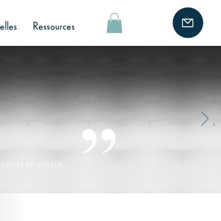
elles
Ressources
 vous croyez
ions !
ariste et acteur