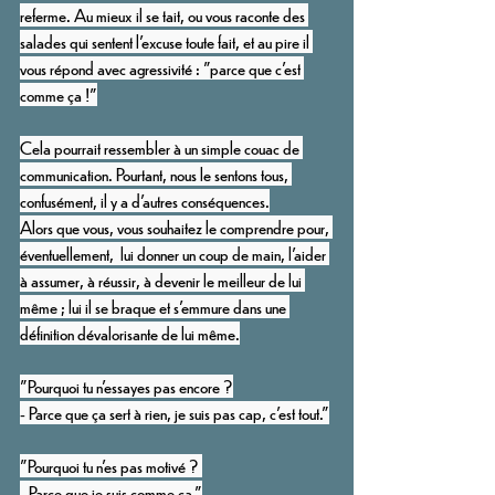
referme. Au mieux il se tait, ou vous raconte des 
salades qui sentent l’excuse toute fait, et au pire il 
vous répond avec agressivité : "parce que c’est 
comme ça !"
Cela pourrait ressembler à un simple couac de 
communication. Pourtant, nous le sentons tous, 
confusément, il y a d’autres conséquences.
Alors que vous, vous souhaitez le comprendre pour, 
éventuellement,  lui donner un coup de main, l’aider 
à assumer, à réussir, à devenir le meilleur de lui 
même ; lui il se braque et s’emmure dans une 
définition dévalorisante de lui même.
"Pourquoi tu n’essayes pas encore ?
- Parce que ça sert à rien, je suis pas cap, c’est tout."
"Pourquoi tu n’es pas motivé ? 
- Parce que je suis comme ça."