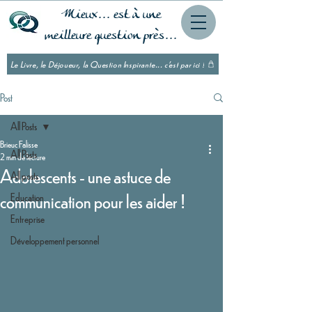
Mieux... est à une
meilleure question près...
Le Livre, le Déjoueur, la Question Inspirante... c'est par ici !
Post
All Posts
Brieuc Falisse
All Posts
2 min de lecture
Adolescents - une astuce de
All posts
communication pour les aider !
Education
Entreprise
Développement personnel