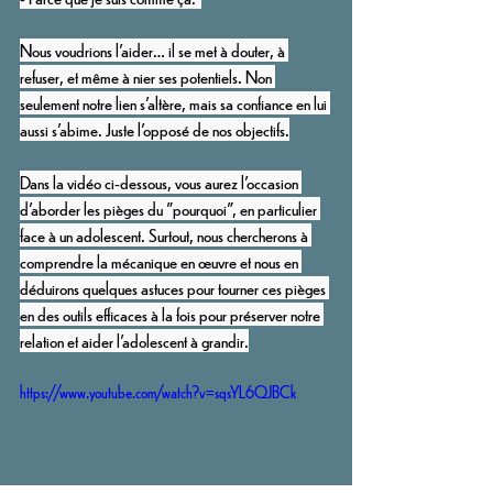
Nous voudrions l’aider… il se met à douter, à 
refuser, et même à nier ses potentiels. Non 
seulement notre lien s’altère, mais sa confiance en lui 
aussi s’abime. Juste l’opposé de nos objectifs.
Dans la vidéo ci-dessous, vous aurez l'occasion 
d'aborder les pièges du "pourquoi", en particulier 
face à un adolescent. Surtout, nous chercherons à 
comprendre la mécanique en œuvre et nous en 
déduirons quelques astuces pour tourner ces pièges 
en des outils efficaces à la fois pour préserver notre 
relation et aider l'adolescent à grandir.
https://www.youtube.com/watch?v=sqsYL6QJBCk